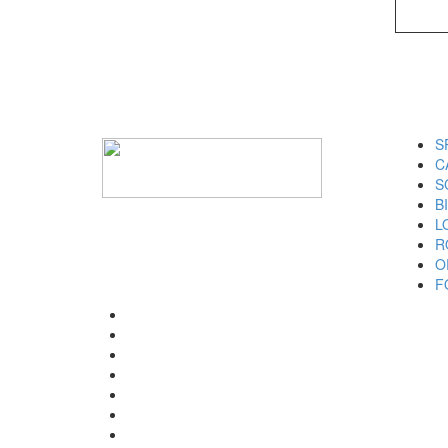
I M
S
C
S
B
L
R
O
F
SPECIALIZED
CANNONDALE
SCOTT
BIANCHI
LOMBARDO
ROCK SHOX
ORBEA