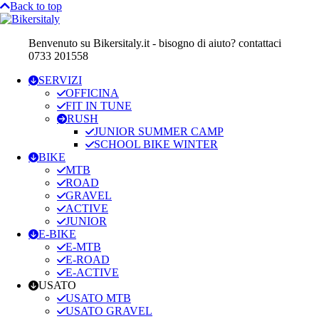
Back to top
Benvenuto su Bikersitaly.it - bisogno di aiuto? contattaci
0733 201558
SERVIZI
OFFICINA
FIT IN TUNE
RUSH
JUNIOR SUMMER CAMP
SCHOOL BIKE WINTER
BIKE
MTB
ROAD
GRAVEL
ACTIVE
JUNIOR
E-BIKE
E-MTB
E-ROAD
E-ACTIVE
USATO
USATO MTB
USATO GRAVEL