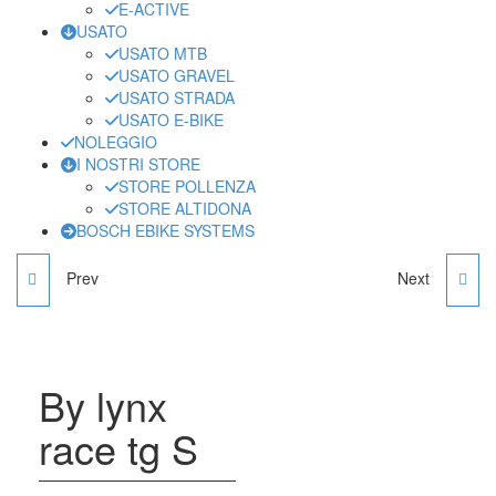
E-ACTIVE
USATO
USATO MTB
USATO GRAVEL
USATO STRADA
USATO E-BIKE
NOLEGGIO
I NOSTRI STORE
STORE POLLENZA
STORE ALTIDONA
BOSCH EBIKE SYSTEMS
Prev
Next
CANNONDALE FS-I
SCOTT SCALE TG M
CARBON 3 TG L
By lynx
race tg S