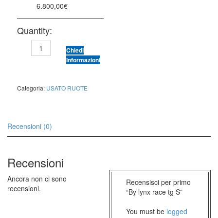
6.800,00
€
Quantity:
By
Chiedi
lynx
Informazioni
race
tg
S
Categoria:
USATO RUOTE
quantità
Recensioni (0)
Recensioni
Ancora non ci sono
Recensisci per primo
recensioni.
“By lynx race tg S”
You must be
logged