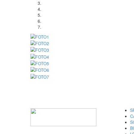
I M
S
C
S
B
L