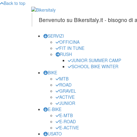
Back to top
Benvenuto su Bikersitaly.it - bisogno di
SERVIZI
OFFICINA
FIT IN TUNE
RUSH
JUNIOR SUMMER CAMP
SCHOOL BIKE WINTER
BIKE
MTB
ROAD
GRAVEL
ACTIVE
JUNIOR
E-BIKE
E-MTB
E-ROAD
E-ACTIVE
USATO