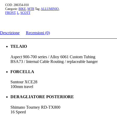
quantità
COD:
286354-010
Categorie:
BIKE
,
MTB
Tag:
ALLUMINIO
,
FRONT
,
L
,
SCOTT
Descrizione
Recensioni (0)
TELAIO
Aspect 900-700 series / Alloy 6061 Custom Tubing
BSA73 / Internal Cable Routing / replaceable hanger
FORCELLA
Suntour XCE28
100mm travel
DERAGLIATORE POSTERIORE
Shimano Tourney RD-TX800
16 Speed