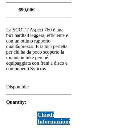
699,00
€
La SCOTT Aspect 760 è una
bici hardtail leggera, efficiente e
con un ottimo rapporto
qualità/prezzo. È la bici perfetta
per chi ha da poco scoperto la
mountain bike perché
equipaggiata con freni a disco e
componenti Syncros.
Disponibile
Quantity:
SCOTT
Chiedi
BIKE
Informazioni
ASPECT
970
BLACK