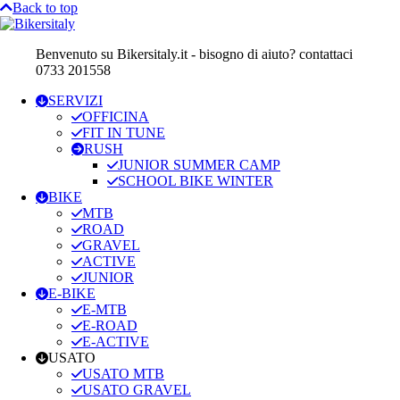
Back to top
Benvenuto su Bikersitaly.it - bisogno di aiuto? contattaci
0733 201558
SERVIZI
OFFICINA
FIT IN TUNE
RUSH
JUNIOR SUMMER CAMP
SCHOOL BIKE WINTER
BIKE
MTB
ROAD
GRAVEL
ACTIVE
JUNIOR
E-BIKE
E-MTB
E-ROAD
E-ACTIVE
USATO
USATO MTB
USATO GRAVEL