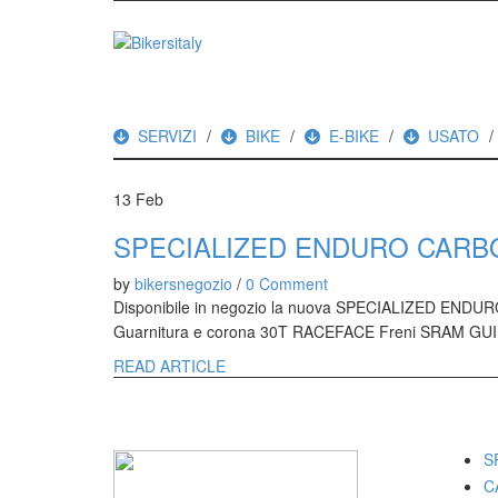
SERVIZI
BIKE
E-BIKE
USATO
13
Feb
SPECIALIZED ENDURO CARBON
by
bikersnegozio
/
0 Comment
Disponibile in negozio la nuova SPECIALIZED ENDURO
Guarnitura e corona 30T RACEFACE Freni SRAM GUI
READ ARTICLE
I M
S
C