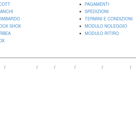
COTT
PAGAMENTI
IANCHI
SPEDIZIONI
OMBARDO
TERMINI E CONDIZIONI
OCK SHOX
MODULO NOLEGGIO
RBEA
MODULO RITIRO
OX
ED
CANNONDALE
SCOTT
BIANCHI
LOMBARDO
ROCK SHOX
O
. - P.IVA 01333220430 / POLLENZA TEL 0733-201558 / ALTIDONA T