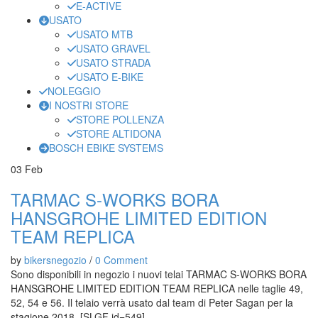
E-ACTIVE
USATO
USATO MTB
USATO GRAVEL
USATO STRADA
USATO E-BIKE
NOLEGGIO
I NOSTRI STORE
STORE POLLENZA
STORE ALTIDONA
BOSCH EBIKE SYSTEMS
03
Feb
TARMAC S-WORKS BORA
HANSGROHE LIMITED EDITION
TEAM REPLICA
by
bikersnegozio
/
0 Comment
Sono disponibili in negozio i nuovi telai TARMAC S-WORKS BORA
HANSGROHE LIMITED EDITION TEAM REPLICA nelle taglie 49,
52, 54 e 56. Il telaio verrà usato dal team di Peter Sagan per la
stagione 2018. [SLGF id=549]