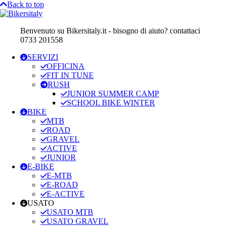
Back to top
Benvenuto su Bikersitaly.it - bisogno di aiuto? contattaci
0733 201558
SERVIZI
OFFICINA
FIT IN TUNE
RUSH
JUNIOR SUMMER CAMP
SCHOOL BIKE WINTER
BIKE
MTB
ROAD
GRAVEL
ACTIVE
JUNIOR
E-BIKE
E-MTB
E-ROAD
E-ACTIVE
USATO
USATO MTB
USATO GRAVEL