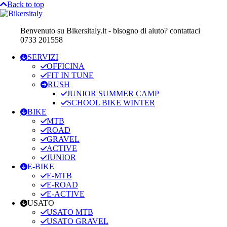
Back to top
Benvenuto su Bikersitaly.it - bisogno di aiuto? contattaci
0733 201558
SERVIZI
OFFICINA
FIT IN TUNE
RUSH
JUNIOR SUMMER CAMP
SCHOOL BIKE WINTER
BIKE
MTB
ROAD
GRAVEL
ACTIVE
JUNIOR
E-BIKE
E-MTB
E-ROAD
E-ACTIVE
USATO
USATO MTB
USATO GRAVEL