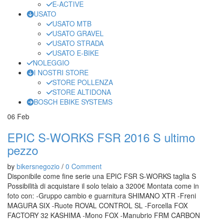
E-ACTIVE
USATO
USATO MTB
USATO GRAVEL
USATO STRADA
USATO E-BIKE
NOLEGGIO
I NOSTRI STORE
STORE POLLENZA
STORE ALTIDONA
BOSCH EBIKE SYSTEMS
06
Feb
EPIC S-WORKS FSR 2016 S ultimo
pezzo
by
bikersnegozio
/
0 Comment
Disponibile come fine serie una EPIC FSR S-WORKS taglia S
Possibilità di acquistare il solo telaio a 3200€ Montata come in
foto con: -Gruppo cambio e guarnitura SHIMANO XTR -Freni
MAGURA SIX -Ruote ROVAL CONTROL SL -Forcella FOX
FACTORY 32 KASHIMA -Mono FOX -Manubrio FRM CARBON