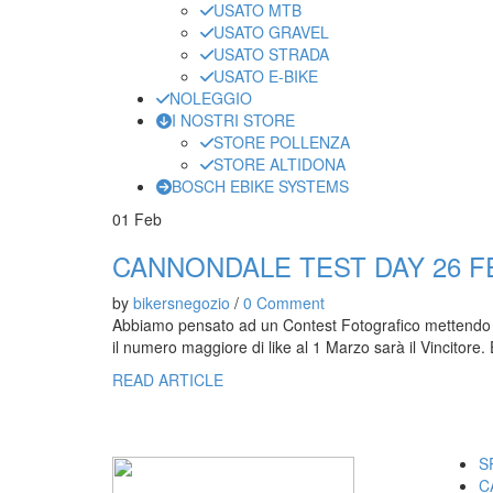
USATO MTB
USATO GRAVEL
USATO STRADA
USATO E-BIKE
NOLEGGIO
I NOSTRI STORE
STORE POLLENZA
STORE ALTIDONA
BOSCH EBIKE SYSTEMS
01
Feb
CANNONDALE TEST DAY 26 FEB
by
bikersnegozio
/
0 Comment
Abbiamo pensato ad un Contest Fotografico mettendo in
il numero maggiore di like al 1 Marzo sarà il Vincitore. 
READ ARTICLE
I M
S
C