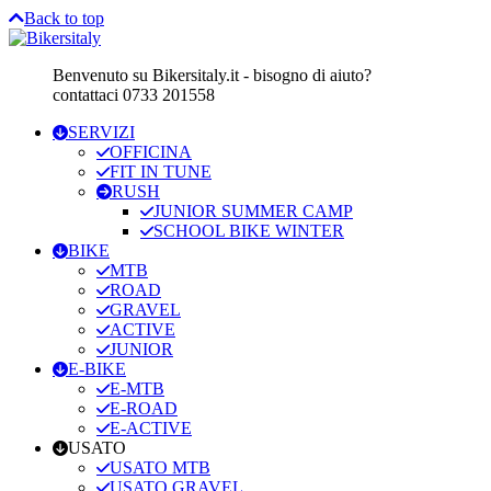
Back to top
Benvenuto su Bikersitaly.it - bisogno di aiuto?
contattaci 0733 201558
SERVIZI
OFFICINA
FIT IN TUNE
RUSH
JUNIOR SUMMER CAMP
SCHOOL BIKE WINTER
BIKE
MTB
ROAD
GRAVEL
ACTIVE
JUNIOR
E-BIKE
E-MTB
E-ROAD
E-ACTIVE
USATO
USATO MTB
USATO GRAVEL