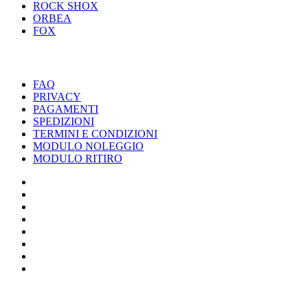
ROCK SHOX
ORBEA
FOX
UTILITY
FAQ
PRIVACY
PAGAMENTI
SPEDIZIONI
TERMINI E CONDIZIONI
MODULO NOLEGGIO
MODULO RITIRO
SPECIALIZED
CANNONDALE
SCOTT
BIANCHI
LOMBARDO
ROCK SHOX
ORBEA
FOX
BIKER'S S.R.L. - P.IVA 01333220430 / POLLENZA TEL 0733-
201558 / ALTIDONA TEL 0734-260099