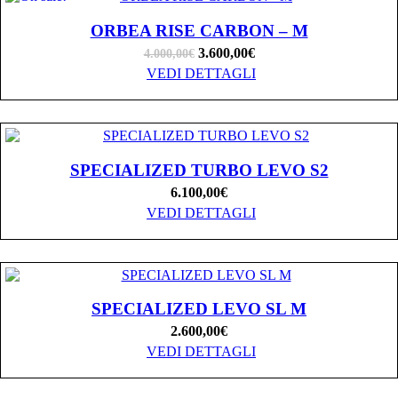
ORBEA RISE CARBON – M
Il
Il
3.600,00
€
4.000,00
€
prezzo
prezzo
VEDI DETTAGLI
originale
attuale
era:
è:
4.000,00€.
3.600,00€.
SPECIALIZED TURBO LEVO S2
6.100,00
€
VEDI DETTAGLI
SPECIALIZED LEVO SL M
2.600,00
€
VEDI DETTAGLI