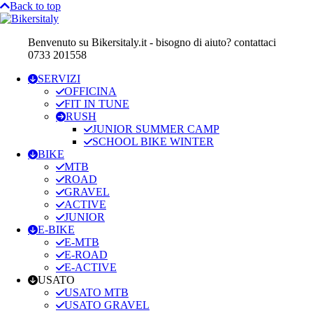
Back to top
Benvenuto su Bikersitaly.it - bisogno di aiuto? contattaci
0733 201558
SERVIZI
OFFICINA
FIT IN TUNE
RUSH
JUNIOR SUMMER CAMP
SCHOOL BIKE WINTER
BIKE
MTB
ROAD
GRAVEL
ACTIVE
JUNIOR
E-BIKE
E-MTB
E-ROAD
E-ACTIVE
USATO
USATO MTB
USATO GRAVEL