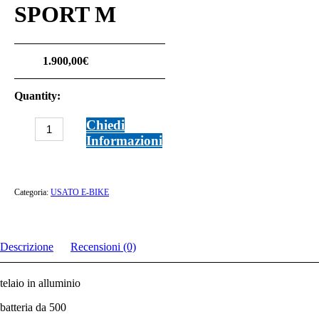
SPORT M
1.900,00
€
Quantity:
BIANCHI
Chiedi
T-
Informazioni
TRONIK
SPORT
M
quantità
Categoria:
USATO E-BIKE
Descrizione
Recensioni (0)
telaio in alluminio
batteria da 500