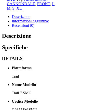
GRN
CANNONDALE
,
FRONT
,
L
,
quantità
M
,
S
,
XL
Descrizione
Informazioni aggiuntive
Recensioni (0)
Descrizione
Specifiche
DETAILS
Piattaforma
Trail
Nome Modello
Trail 7 SMU
Codice Modello
C26751M SMU