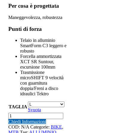
Per cosa è progettata
Maneggevolezza, robustezza
Punti di forza
Telaio in alluminio
SmartForm C3 leggero e
robusto
Forcella ammortizzata
XCT SR Suntour,
escursione 100mm
Trasmissione
microSHIFT 9 velocità
con guarnitura
doppia/Freni a disco
idraulici Tektro
TAGLIA
Svuota
CANNONDALE
29
Chiedi Informazioni
TRAIL
COD:
N/A
Categorie:
BIKE
,
7
MTB
Tag:
ALLUMINIO
,