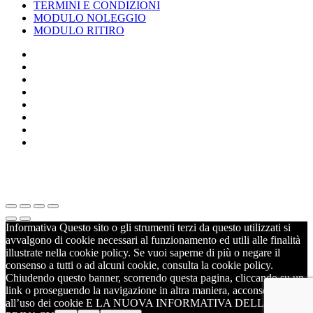
TERMINI E CONDIZIONI
MODULO NOLEGGIO
MODULO RITIRO
SPECIALIZED
CANNONDALE
SCOTT
BIANCHI
LOMBARDO
ROCK SHOX
ORBEA
FOX
BIKER'S S.R.L. - P.IVA 01333220430 / POLLENZA TEL 0733-
201558 / ALTIDONA TEL 0734-260099
Informativa Questo sito o gli strumenti terzi da questo utilizzati si
avvalgono di cookie necessari al funzionamento ed utili alle finalità
illustrate nella cookie policy. Se vuoi saperne di più o negare il
consenso a tutti o ad alcuni cookie, consulta la cookie policy.
Chiudendo questo banner, scorrendo questa pagina, cliccando su un
link o proseguendo la navigazione in altra maniera, acconsenti
all’uso dei cookie E LA NUOVA INFORMATIVA DELLA