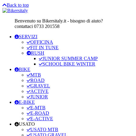
Back to top
Benvenuto su Bikersitaly.it - bisogno di aiuto?
contattaci 0733 201558
SERVIZI
OFFICINA
FIT IN TUNE
RUSH
JUNIOR SUMMER CAMP
SCHOOL BIKE WINTER
BIKE
MTB
ROAD
GRAVEL
ACTIVE
JUNIOR
E-BIKE
E-MTB
E-ROAD
E-ACTIVE
USATO
USATO MTB
USATO GRAVEL