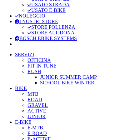
USATO STRADA
USATO E-BIKE
NOLEGGIO
I NOSTRI STORE
STORE POLLENZA
STORE ALTIDONA
BOSCH EBIKE SYSTEMS
SERVIZI
OFFICINA
FIT IN TUNE
RUSH
JUNIOR SUMMER CAMP
SCHOOL BIKE WINTER
BIKE
MTB
ROAD
GRAVEL
ACTIVE
JUNIOR
E-BIKE
E-MTB
E-ROAD
E-ACTIVE