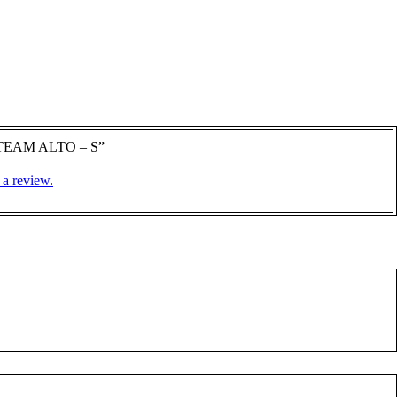
M TEAM ALTO – S”
 a review.