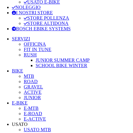
USATO E-BIKE
NOLEGGIO
I NOSTRI STORE
STORE POLLENZA
STORE ALTIDONA
BOSCH EBIKE SYSTEMS
SERVIZI
OFFICINA
FIT IN TUNE
RUSH
JUNIOR SUMMER CAMP
SCHOOL BIKE WINTER
BIKE
MTB
ROAD
GRAVEL
ACTIVE
JUNIOR
E-BIKE
E-MTB
E-ROAD
E-ACTIVE
USATO
USATO MTB