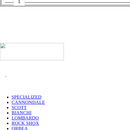
TEAM
ALTO
-
S
quantità
I MARCHI
SPECIALIZED
CANNONDALE
SCOTT
BIANCHI
LOMBARDO
ROCK SHOX
ORBEA