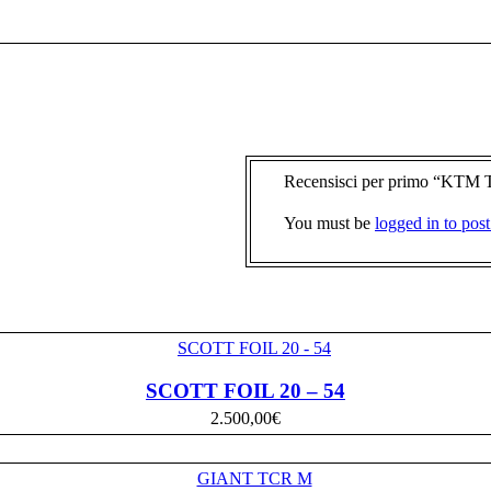
Recensisci per primo “KT
You must be
logged in to post
SCOTT FOIL 20 – 54
2.500,00
€