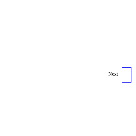
Next
PINARELLO FP5
CARBON S