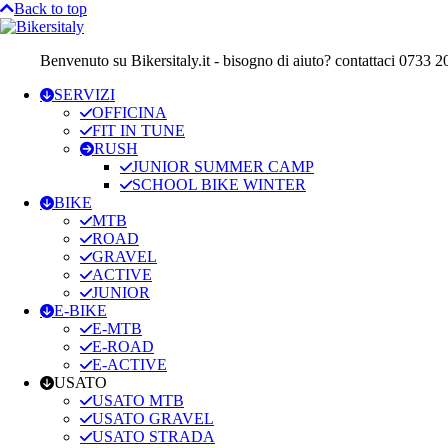
Back to top
Benvenuto su Bikersitaly.it - bisogno di aiuto? contattaci 0733 
SERVIZI
OFFICINA
FIT IN TUNE
RUSH
JUNIOR SUMMER CAMP
SCHOOL BIKE WINTER
BIKE
MTB
ROAD
GRAVEL
ACTIVE
JUNIOR
E-BIKE
E-MTB
E-ROAD
E-ACTIVE
USATO
USATO MTB
USATO GRAVEL
USATO STRADA