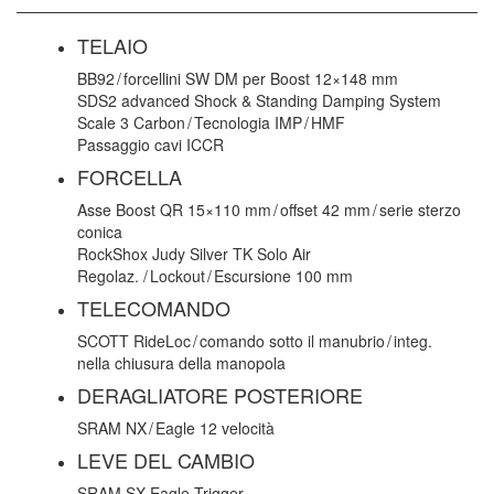
TELAIO
BB92 / forcellini SW DM per Boost 12×148 mm
SDS2 advanced Shock & Standing Damping System
Scale 3 Carbon / Tecnologia IMP / HMF
Passaggio cavi ICCR
FORCELLA
Asse Boost QR 15×110 mm / offset 42 mm / serie sterzo
conica
RockShox Judy Silver TK Solo Air
Regolaz. / Lockout / Escursione 100 mm
TELECOMANDO
SCOTT RideLoc / comando sotto il manubrio / integ.
nella chiusura della manopola
DERAGLIATORE POSTERIORE
SRAM NX / Eagle 12 velocità
LEVE DEL CAMBIO
SRAM SX Eagle Trigger