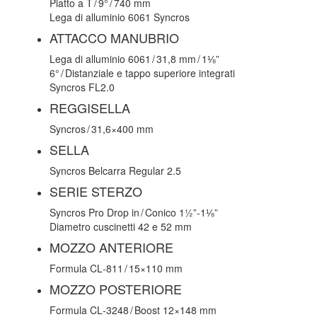
Piatto a T / 9° / 740 mm
Lega di alluminio 6061 Syncros
ATTACCO MANUBRIO
Lega di alluminio 6061 / 31,8 mm / 1⅛”
6° / Distanziale e tappo superiore integrati
Syncros FL2.0
REGGISELLA
Syncros / 31,6×400 mm
SELLA
Syncros Belcarra Regular 2.5
SERIE STERZO
Syncros Pro Drop in / Conico 1½”-1⅛”
Diametro cuscinetti 42 e 52 mm
MOZZO ANTERIORE
Formula CL‑811 / 15×110 mm
MOZZO POSTERIORE
Formula CL‑3248 / Boost 12×148 mm