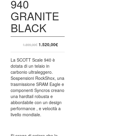
940
GRANITE
BLACK
1.520,00
€
1.899,00
€
La SCOTT Scale 940 è
dotata di un telaio in
carbonio ultraleggero.
Sospensioni RockShox, una
trasmissione SRAM Eagle e
componenti Syncros creano
una hardtail robusta e
abbordabile con un design
performance , e velocità a
livello mondiale.
Si prega di notare che le