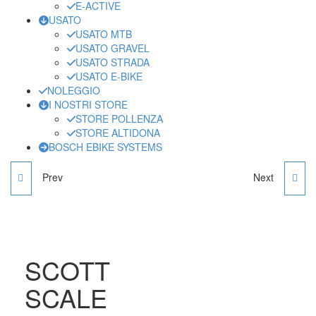
E-ACTIVE
USATO
USATO MTB
USATO GRAVEL
USATO STRADA
USATO E-BIKE
NOLEGGIO
I NOSTRI STORE
STORE POLLENZA
STORE ALTIDONA
BOSCH EBIKE SYSTEMS
Prev
Next
ORBEA TERRA H40
SPECIALIZED TARMAC
BRONZA
SL7 COMP
METWHTSIL/SMK
SCOTT
SCALE