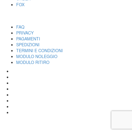
FOX
UTILITY
FAQ
PRIVACY
PAGAMENTI
SPEDIZIONI
TERMINI E CONDIZIONI
MODULO NOLEGGIO
MODULO RITIRO
SPECIALIZED
CANNONDALE
SCOTT
BIANCHI
LOMBARDO
ROCK SHOX
ORBEA
FOX
BIKER'S S.R.L. - P.IVA 01333220430 / POLLENZA TEL 0733-201558 /
ALTIDONA TEL 0734-260099