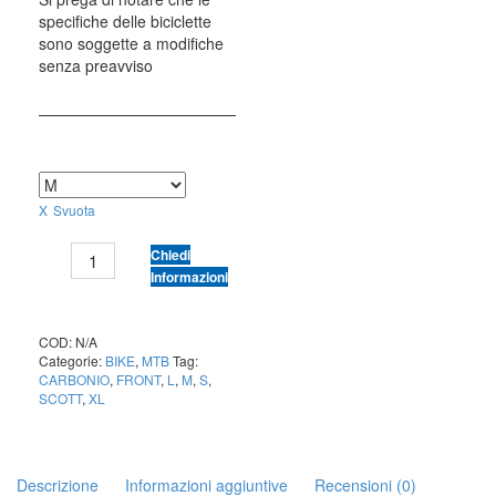
specifiche delle biciclette
sono soggette a modifiche
senza preavviso
TAGLIA
Svuota
SCOTT
Chiedi
SCALE
Informazioni
940
GRANITE
BLACK
COD:
N/A
Categorie:
BIKE
,
MTB
Tag:
quantità
CARBONIO
,
FRONT
,
L
,
M
,
S
,
SCOTT
,
XL
Descrizione
Informazioni aggiuntive
Recensioni (0)