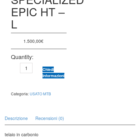
EPIC HT –
L
1.500,00
€
Quantity:
SPECIALIZED
Chiedi
EPIC
Informazioni
HT
-
L
Categoria:
USATO MTB
quantità
Descrizione
Recensioni (0)
telaio in carbonio