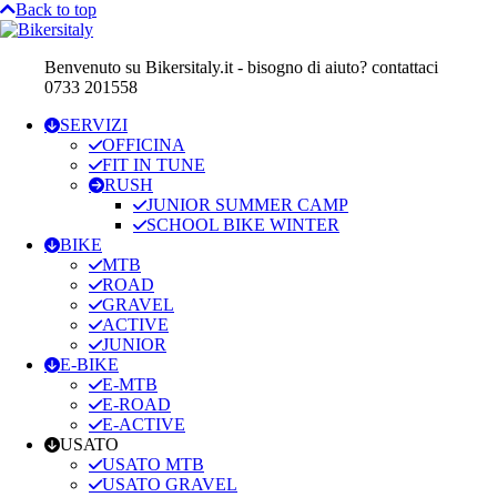
Back to top
Benvenuto su Bikersitaly.it - bisogno di aiuto? contattaci
0733 201558
SERVIZI
OFFICINA
FIT IN TUNE
RUSH
JUNIOR SUMMER CAMP
SCHOOL BIKE WINTER
BIKE
MTB
ROAD
GRAVEL
ACTIVE
JUNIOR
E-BIKE
E-MTB
E-ROAD
E-ACTIVE
USATO
USATO MTB
USATO GRAVEL