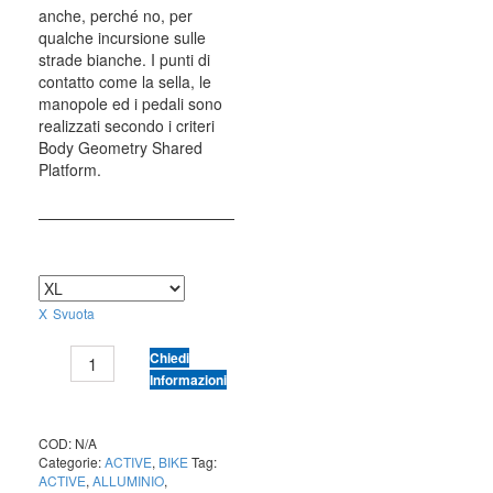
anche, perché no, per
qualche incursione sulle
strade bianche. I punti di
contatto come la sella, le
manopole ed i pedali sono
realizzati secondo i criteri
Body Geometry Shared
Platform.
TAGLIA
Svuota
SPECIALIZED
Chiedi
SIRRUS
Informazioni
X
2.0
quantità
COD:
N/A
Categorie:
ACTIVE
,
BIKE
Tag:
ACTIVE
,
ALLUMINIO
,