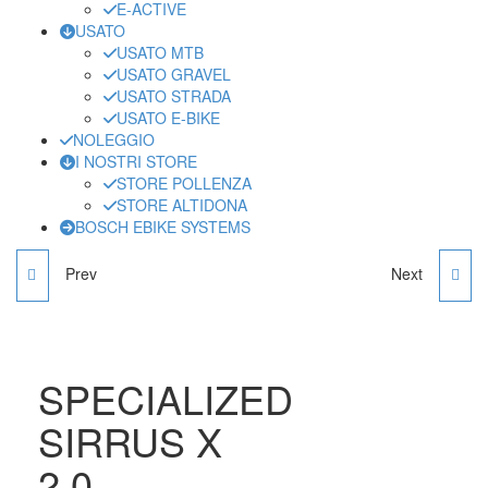
E-ACTIVE
USATO
USATO MTB
USATO GRAVEL
USATO STRADA
USATO E-BIKE
NOLEGGIO
I NOSTRI STORE
STORE POLLENZA
STORE ALTIDONA
BOSCH EBIKE SYSTEMS
Prev
Next
SPECIALIZED SIRRUS
CANNONDALE 700 M
1.0
QUICK DISC 5 ARD
SPECIALIZED
SIRRUS X
2.0