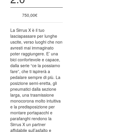
750,00
€
La Sirrus X è il tuo
lasciapassare per lunghe
uscite, verso luoghi che non
avresti mai immaginato
poter raggiungere. E’ una
bici confortevole e capace,
dalla serie “ce la possiamo
fare”, che ti ispirerà a
pedalare sempre di più. La
posizione semi-eretta, gli
pneumatici dalla sezione
larga, una trasmissione
monocorona molto intuitiva
e la predisposizione per
montare portapacchi e
parafanghi rendono la
Sirrus X un partner
affidabile sull’asfalto e