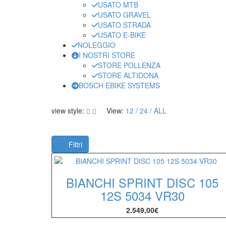
USATO MTB
USATO GRAVEL
USATO STRADA
USATO E-BIKE
NOLEGGIO
I NOSTRI STORE
STORE POLLENZA
STORE ALTIDONA
BOSCH EBIKE SYSTEMS
view style:
View:
12
24
ALL
Filtri
BIANCHI SPRINT DISC 105
12S 5034 VR30
2.549,00
€