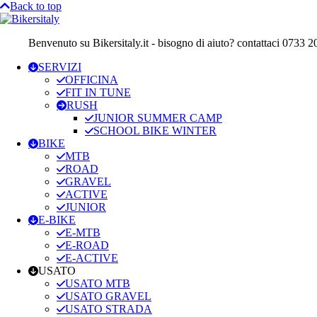
Back to top
Benvenuto su Bikersitaly.it - bisogno di aiuto? contattaci 0733 
SERVIZI
OFFICINA
FIT IN TUNE
RUSH
JUNIOR SUMMER CAMP
SCHOOL BIKE WINTER
BIKE
MTB
ROAD
GRAVEL
ACTIVE
JUNIOR
E-BIKE
E-MTB
E-ROAD
E-ACTIVE
USATO
USATO MTB
USATO GRAVEL
USATO STRADA