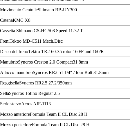
Movimento CentraleShimano BB-UN300
CatenaKMC X8
Cassetta Shimano CS-HG508 Speed 11-32 T
FreniTektro MD-C511 Mech.Disc
Disco del frenoTektro TR-160-35 rotor 160/F and 160/R
ManubrioSyncros Creston 2.0 Compact31.8mm
Attacco manubrioSyncros RR2.51 1/4″ / four Bolt 31.8mm
ReggisellaSyncros RR2.5 27.2/350mm
SellaSyncros Tofino Regular 2.5
Serie sterzoAcros AIF-1113
Mozzo anterioreFormula Team II CL Disc 28 H
Mozzo posterioreFormula Team II CL Disc 28 H