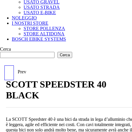
USATO GRAVEL
USATO STRADA
USATO E-BIKE
NOLEGGIO
I NOSTRI STORE
STORE POLLENZA
STORE ALTIDONA
BOSCH EBIKE SYSTEMS
Cerca
Cerca
Prev
SCOTT SPEEDSTER
SCOTT SPEEDSTER 40
GRAVEL 40 EQ
BLACK
La SCOTT Speedster 40 è una bici da strada in lega d’alluminio ch
è leggera, agile ed efficiente nei costi. Con cavi totalmente integrati,
questa bici non solo andrà molto bene, ma sicuramente avrà anche il