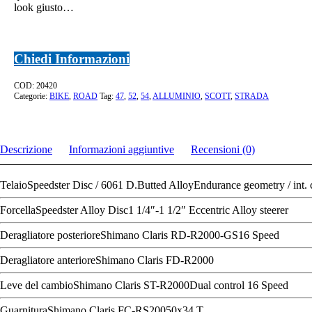
look giusto…
Chiedi Informazioni
COD:
20420
Categorie:
BIKE
,
ROAD
Tag:
47
,
52
,
54
,
ALLUMINIO
,
SCOTT
,
STRADA
Descrizione
Informazioni aggiuntive
Recensioni (0)
TelaioSpeedster Disc / 6061 D.Butted AlloyEndurance geometry / int. c
ForcellaSpeedster Alloy Disc1 1/4″-1 1/2″ Eccentric Alloy steerer
Deragliatore posterioreShimano Claris RD-R2000-GS16 Speed
Deragliatore anterioreShimano Claris FD-R2000
Leve del cambioShimano Claris ST-R2000Dual control 16 Speed
GuarnituraShimano Claris FC-RS20050x34 T