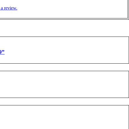
 a review.
9”