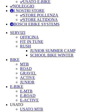
USATO E-BIKE
NOLEGGIO
I NOSTRI STORE
STORE POLLENZA
STORE ALTIDONA
BOSCH EBIKE SYSTEMS
SERVIZI
OFFICINA
FIT IN TUNE
RUSH
JUNIOR SUMMER CAMP
SCHOOL BIKE WINTER
BIKE
MTB
ROAD
GRAVEL
ACTIVE
JUNIOR
E-BIKE
E-MTB
E-ROAD
E-ACTIVE
USATO
USATO MTB