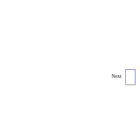
Next
ORBEA OIZ H20 BLU-
ORA