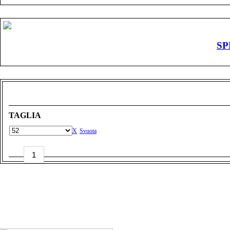
SP
TAGLIA
Svuota
SCOTT
SPEEDSTER
40
BLACK
quantità