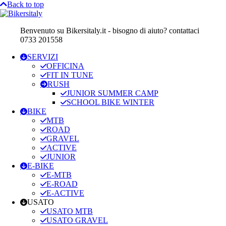
Back to top
Benvenuto su Bikersitaly.it - bisogno di aiuto? contattaci
0733 201558
SERVIZI
OFFICINA
FIT IN TUNE
RUSH
JUNIOR SUMMER CAMP
SCHOOL BIKE WINTER
BIKE
MTB
ROAD
GRAVEL
ACTIVE
JUNIOR
E-BIKE
E-MTB
E-ROAD
E-ACTIVE
USATO
USATO MTB
USATO GRAVEL