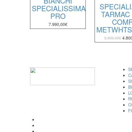
BIANCHI
SPECIAL
SPECIALISSIMA
TARMAC 
PRO
COM
7.990,00
€
METWHTS
4.80
5.600,00
€
I M
S
C
S
B
L
R
O
F
SPECIALIZED
CANNONDALE
SCOTT