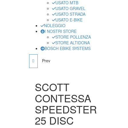
USATO MTB
USATO GRAVEL
USATO STRADA
USATO E-BIKE
NOLEGGIO
I NOSTRI STORE
STORE POLLENZA
STORE ALTIDONA
BOSCH EBIKE SYSTEMS
Prev
SCOTT SPEEDSTER 20
SCOTT
CONTESSA
SPEEDSTER
25 DISC