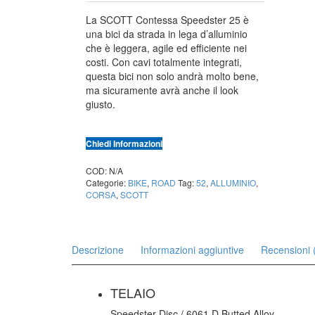
La SCOTT Contessa Speedster 25 è
una bici da strada in lega d’alluminio
che è leggera, agile ed efficiente nei
costi. Con cavi totalmente integrati,
questa bici non solo andrà molto bene,
ma sicuramente avrà anche il look
giusto.
Chiedi Informazioni
COD:
N/A
Categorie:
BIKE
,
ROAD
Tag:
52
,
ALLUMINIO
,
CORSA
,
SCOTT
Descrizione
Informazioni aggiuntive
Recensioni 
TELAIO
Speedster Disc / 6061 D.Butted Alloy