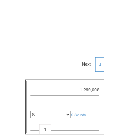
Next
SCOTT CONTESSA
SPEEDSTER 15 DISC
1.299,00
€
TAGLIA
Svuota
SCOTT
CONTESSA