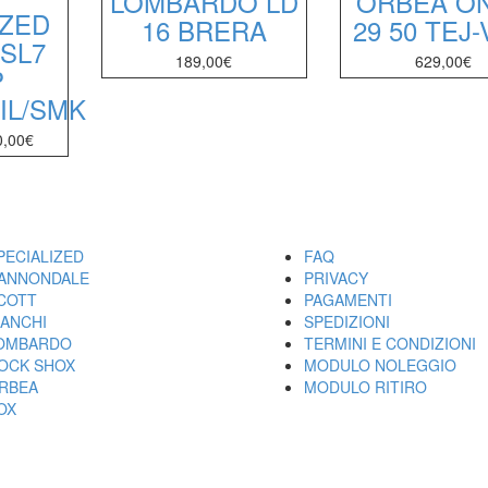
LOMBARDO LD
ORBEA O
IZED
16 BRERA
29 50 TEJ
SL7
189,00
€
629,00
€
P
IL/SMK
0,00
€
ARCHI
UTILITY
PECIALIZED
FAQ
ANNONDALE
PRIVACY
COTT
PAGAMENTI
IANCHI
SPEDIZIONI
OMBARDO
TERMINI E CONDIZIONI
OCK SHOX
MODULO NOLEGGIO
RBEA
MODULO RITIRO
OX