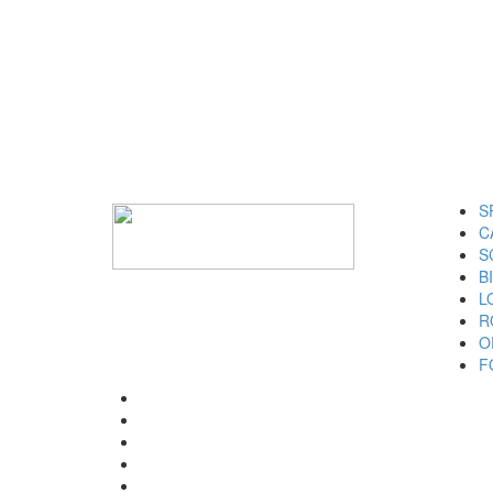
I M
S
C
S
B
L
R
O
F
SPECIALIZED
CANNONDALE
SCOTT
BIANCHI
LOMBARDO