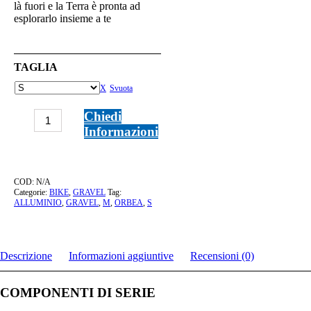
là fuori e la Terra è pronta ad
esplorarlo insieme a te
TAGLIA
Svuota
ORBEA
Chiedi
TERRA
Informazioni
H30
1X
MANGO
quantità
COD:
N/A
Categorie:
BIKE
,
GRAVEL
Tag:
ALLUMINIO
,
GRAVEL
,
M
,
ORBEA
,
S
Descrizione
Informazioni aggiuntive
Recensioni (0)
COMPONENTI DI SERIE