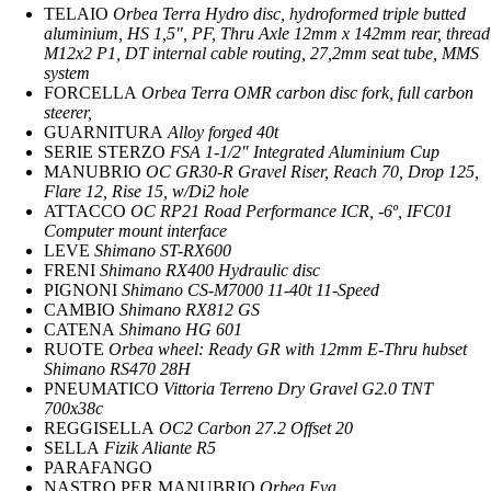
TELAIO
Orbea Terra Hydro disc, hydroformed triple butted
aluminium, HS 1,5″, PF, Thru Axle 12mm x 142mm rear, thread
M12x2 P1, DT internal cable routing, 27,2mm seat tube, MMS
system
FORCELLA
Orbea Terra OMR carbon disc fork, full carbon
steerer,
GUARNITURA
Alloy forged 40t
SERIE STERZO
FSA 1-1/2″ Integrated Aluminium Cup
MANUBRIO
OC GR30-R Gravel Riser, Reach 70, Drop 125,
Flare 12, Rise 15, w/Di2 hole
ATTACCO
OC RP21 Road Performance ICR, -6º, IFC01
Computer mount interface
LEVE
Shimano ST-RX600
FRENI
Shimano RX400 Hydraulic disc
PIGNONI
Shimano CS-M7000 11-40t 11-Speed
CAMBIO
Shimano RX812 GS
CATENA
Shimano HG 601
RUOTE
Orbea wheel: Ready GR with 12mm E-Thru hubset
Shimano RS470 28H
PNEUMATICO
Vittoria Terreno Dry Gravel G2.0 TNT
700x38c
REGGISELLA
OC2 Carbon 27.2 Offset 20
SELLA
Fizik Aliante R5
PARAFANGO
NASTRO PER MANUBRIO
Orbea Eva