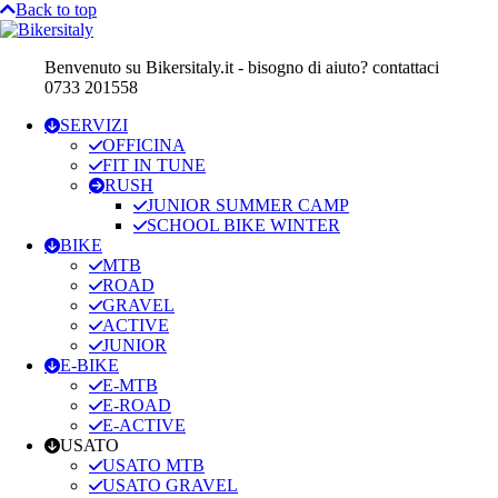
Back to top
Benvenuto su Bikersitaly.it - bisogno di aiuto? contattaci
0733 201558
SERVIZI
OFFICINA
FIT IN TUNE
RUSH
JUNIOR SUMMER CAMP
SCHOOL BIKE WINTER
BIKE
MTB
ROAD
GRAVEL
ACTIVE
JUNIOR
E-BIKE
E-MTB
E-ROAD
E-ACTIVE
USATO
USATO MTB
USATO GRAVEL