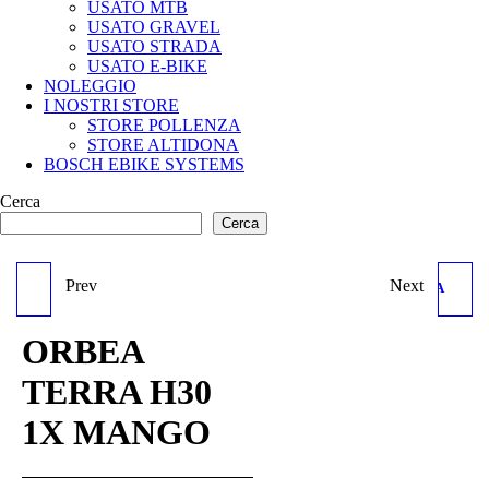
USATO MTB
USATO GRAVEL
USATO STRADA
USATO E-BIKE
NOLEGGIO
I NOSTRI STORE
STORE POLLENZA
STORE ALTIDONA
BOSCH EBIKE SYSTEMS
Cerca
Cerca
Prev
Next
ORBEA TERRA H40 BKN
BIANCHI SPECIALISSIMA
BLACK FRAME KIT
ORBEA
TERRA H30
1X MANGO