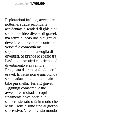
1.700,00
€
2.299,00
€
Esplorazioni infinite, avventure
notturne, strade secondarie
accidentate e sentieri di ghiaia, vi
sono tante idee diverse di gravel,
ma senza dubbio una bici gravel
deve fare tutto ciò con controllo,
velocità e comodità ma,
soprattutto, con tanta voglia di
divertirsi. Si prende lo spazio tra
l’asfalto e i sentieri e lo riempie di
divertimento e avventure.
Progettata da cima a fondo per il
gravel, la Terra non è una bici da
strada adattata o una mountain
bike più snella. Terra È gravel.
Aggiungi comfort alle tue
avventure su strada, scopri
finalmente dove porta quel
sentiero sterrato o fa in modo che
le tue uscite durino fino al giorno
successivo. Vi è un vasto mondo