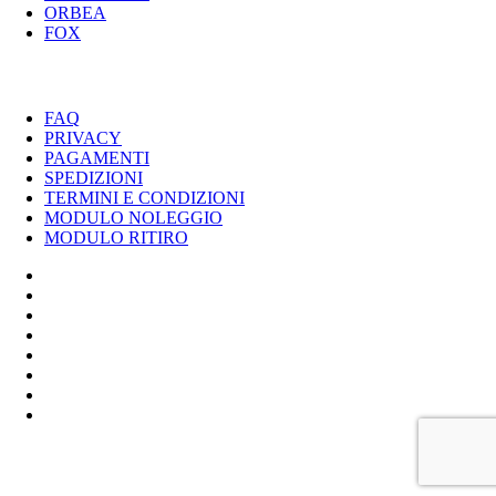
ORBEA
FOX
UTILITY
FAQ
PRIVACY
PAGAMENTI
SPEDIZIONI
TERMINI E CONDIZIONI
MODULO NOLEGGIO
MODULO RITIRO
SPECIALIZED
CANNONDALE
SCOTT
BIANCHI
LOMBARDO
ROCK SHOX
ORBEA
FOX
BIKER'S S.R.L. - P.IVA 01333220430 / POLLENZA TEL 0733-
201558 / ALTIDONA TEL 0734-260099