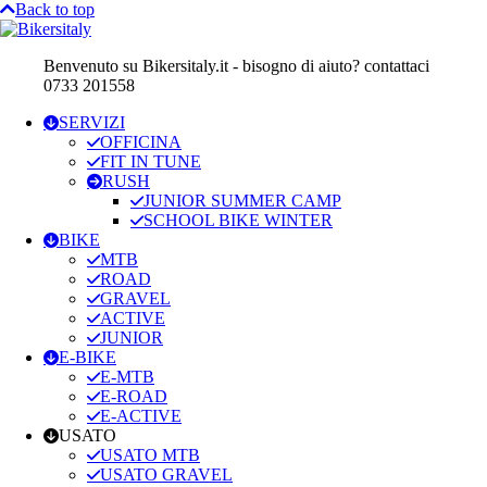
Back to top
Benvenuto su Bikersitaly.it - bisogno di aiuto? contattaci
0733 201558
SERVIZI
OFFICINA
FIT IN TUNE
RUSH
JUNIOR SUMMER CAMP
SCHOOL BIKE WINTER
BIKE
MTB
ROAD
GRAVEL
ACTIVE
JUNIOR
E-BIKE
E-MTB
E-ROAD
E-ACTIVE
USATO
USATO MTB
USATO GRAVEL