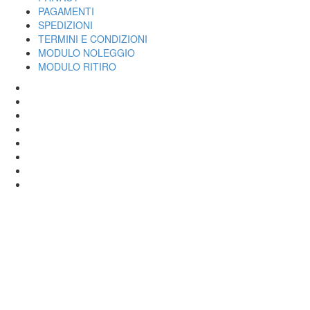
PAGAMENTI
SPEDIZIONI
TERMINI E CONDIZIONI
MODULO NOLEGGIO
MODULO RITIRO
SPECIALIZED
CANNONDALE
SCOTT
BIANCHI
LOMBARDO
ROCK SHOX
ORBEA
FOX
BIKER'S S.R.L. - P.IVA 01333220430 / POLLENZA TEL 0733-201558 /
ALTIDONA TEL 0734-260099