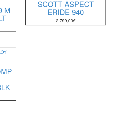
SCOTT ASPECT
9 M
ERIDE 940
LT
2.799,00
€
OMP
BLK
/