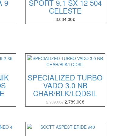
 9
SPORT 9.1 SX 12 504
CELESTE
3.034,00
€
NIK
SPECIALIZED TURBO
9S
VADO 3.0 NB
E
CHAR/BLK/LQDSIL
2.789,00
€
2.989,00
€