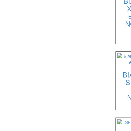
B
N
BI
S