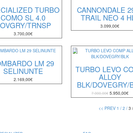
CIALIZED TURBO
CANNONDALE 2
COMO SL 4.0
TRAIL NEO 4 H
OVGRY/TRNSP
3.099,00
€
3.700,00
€
OMBARDO LM 29
TURBO LEVO C
SELINUNTE
ALLOY
2.169,00
€
BLK/DOVEGRY/
5.950,00
€
7.000,00
€
<< PREV
1 /
2 /
3 
ARCHI
UTILITY