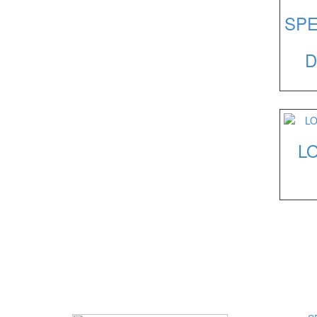
SPE
D
L
I M