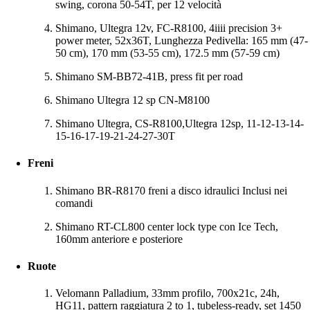
swing, corona 50-54T, per 12 velocità
Shimano, Ultegra 12v, FC-R8100, 4iiii precision 3+
power meter, 52x36T, Lunghezza Pedivella: 165 mm (47-
50 cm), 170 mm (53-55 cm), 172.5 mm (57-59 cm)
Shimano SM-BB72-41B, press fit per road
Shimano Ultegra 12 sp CN-M8100
Shimano Ultegra, CS-R8100,Ultegra 12sp, 11-12-13-14-
15-16-17-19-21-24-27-30T
Freni
Shimano BR-R8170 freni a disco idraulici Inclusi nei
comandi
Shimano RT-CL800 center lock type con Ice Tech,
160mm anteriore e posteriore
Ruote
Velomann Palladium, 33mm profilo, 700x21c, 24h,
HG11, pattern raggiatura 2 to 1, tubeless-ready, set 1450