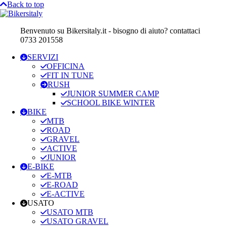
Back to top
Benvenuto su Bikersitaly.it - bisogno di aiuto? contattaci
0733 201558
SERVIZI
OFFICINA
FIT IN TUNE
RUSH
JUNIOR SUMMER CAMP
SCHOOL BIKE WINTER
BIKE
MTB
ROAD
GRAVEL
ACTIVE
JUNIOR
E-BIKE
E-MTB
E-ROAD
E-ACTIVE
USATO
USATO MTB
USATO GRAVEL