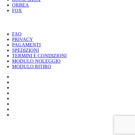
ORBEA
FOX
UTILITY
FAQ
PRIVACY
PAGAMENTI
SPEDIZIONI
TERMINI E CONDIZIONI
MODULO NOLEGGIO
MODULO RITIRO
SPECIALIZED
CANNONDALE
SCOTT
BIANCHI
LOMBARDO
ROCK SHOX
ORBEA
FOX
BIKER'S S.R.L. - P.IVA 01333220430 / POLLENZA TEL 0733-
201558 / ALTIDONA TEL 0734-260099