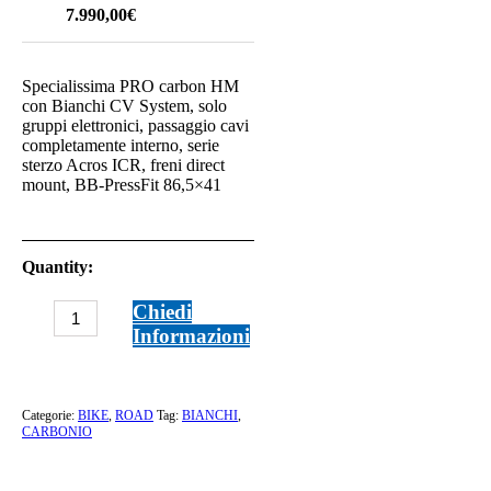
7.990,00
€
Specialissima PRO carbon HM
con Bianchi CV System, solo
gruppi elettronici, passaggio cavi
completamente interno, serie
sterzo Acros ICR, freni direct
mount, BB-PressFit 86,5×41
Quantity:
BIANCHI
Chiedi
SPECIALISSIMA
Informazioni
PRO
quantità
Categorie:
BIKE
,
ROAD
Tag:
BIANCHI
,
CARBONIO