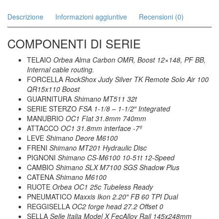
Descrizione
Informazioni aggiuntive
Recensioni (0)
COMPONENTI DI SERIE
TELAIO
Orbea Alma Carbon OMR, Boost 12×148, PF BB,
Internal cable routing.
FORCELLA
RockShox Judy Silver TK Remote Solo Air 100
QR15x110 Boost
GUARNITURA
Shimano MT511 32t
SERIE STERZO
FSA 1-1/8 – 1-1/2″ Integrated
MANUBRIO
OC1 Flat 31.8mm 740mm
ATTACCO
OC1 31.8mm interface -7º
LEVE
Shimano Deore M6100
FRENI
Shimano MT201 Hydraulic Disc
PIGNONI
Shimano CS-M6100 10-51t 12-Speed
CAMBIO
Shimano SLX M7100 SGS Shadow Plus
CATENA
Shimano M6100
RUOTE
Orbea OC1 25c Tubeless Ready
PNEUMATICO
Maxxis Ikon 2.20″ FB 60 TPI Dual
REGGISELLA
OC2 forge head 27.2 Offset 0
SELLA
Selle Italia Model X FecAlloy Rail 145x248mm