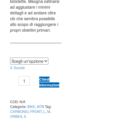
biciclette. Bisogna ostinarsi
ad aggiustare i minimi
dettagli e ad andare oltre
ciò che sembra possibile
allo scopo di raggiungere i
propri obiettivi primari.
TAGLIA
Svuota
ORBEA
Chiedi
ALMA
Informazioni
M50
ANT-
NEG
COD:
N/A
Categorie:
BIKE
,
MTB
Tag:
quantità
CARBONIO
,
FRONT
,
L
,
M
,
ORBEA
,
S