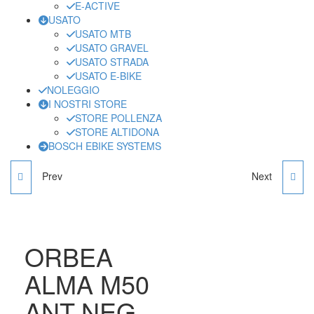
E-ACTIVE
USATO
USATO MTB
USATO GRAVEL
USATO STRADA
USATO E-BIKE
NOLEGGIO
I NOSTRI STORE
STORE POLLENZA
STORE ALTIDONA
BOSCH EBIKE SYSTEMS
Prev
Next
ORBEA ONNA 29 50
ORBEA ALMA CUSTOM
TEJ-VER
CARBON ANT-NEG
ORBEA
ALMA M50
ANT-NEG