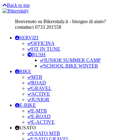
Back to top
Benvenuto su Bikersitaly.it - bisogno di aiuto?
contattaci 0733 201558
SERVIZI
OFFICINA
FIT IN TUNE
RUSH
JUNIOR SUMMER CAMP
SCHOOL BIKE WINTER
BIKE
MTB
ROAD
GRAVEL
ACTIVE
JUNIOR
E-BIKE
E-MTB
E-ROAD
E-ACTIVE
USATO
USATO MTB
USATO GRAVEL