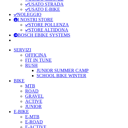
USATO STRADA
USATO E-BIKE
NOLEGGIO
I NOSTRI STORE
STORE POLLENZA
STORE ALTIDONA
BOSCH EBIKE SYSTEMS
SERVIZI
OFFICINA
FIT IN TUNE
RUSH
JUNIOR SUMMER CAMP
SCHOOL BIKE WINTER
BIKE
MTB
ROAD
GRAVEL
ACTIVE
JUNIOR
E-BIKE
E-MTB
E-ROAD
E-ACTIVE