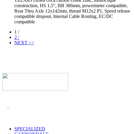
TELAIO Orbea Orca carbon OMR Disc, monocoque
construction, HS 1,5", BB 386mm, powermeter compatible,
Rear Thru Axle 12x142mm, thread M12x2 P1, Speed release
compatible dropout, Internal Cable Routing, EC/DC
compatible
1 /
2 /
NEXT >>
I MARCHI
SPECIALIZED