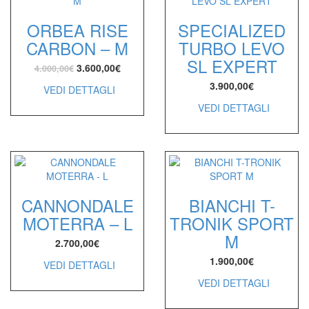
ORBEA RISE
SPECIALIZED
CARBON – M
TURBO LEVO
SL EXPERT
Il
Il
3.600,00
€
4.000,00
€
prezzo
prezzo
3.900,00
€
VEDI DETTAGLI
originale
attuale
VEDI DETTAGLI
era:
è:
4.000,00€.
3.600,00€.
CANNONDALE
BIANCHI T-
MOTERRA – L
TRONIK SPORT
M
2.700,00
€
1.900,00
€
VEDI DETTAGLI
VEDI DETTAGLI