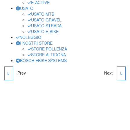
E-ACTIVE
USATO
USATO MTB
USATO GRAVEL
USATO STRADA
USATO E-BIKE
NOLEGGIO
I NOSTRI STORE
STORE POLLENZA
STORE ALTIDONA
BOSCH EBIKE SYSTEMS
Prev
Next
BIANCHI E-VERTIC - M
SPECIALIZED CREO S-
WORKS - S