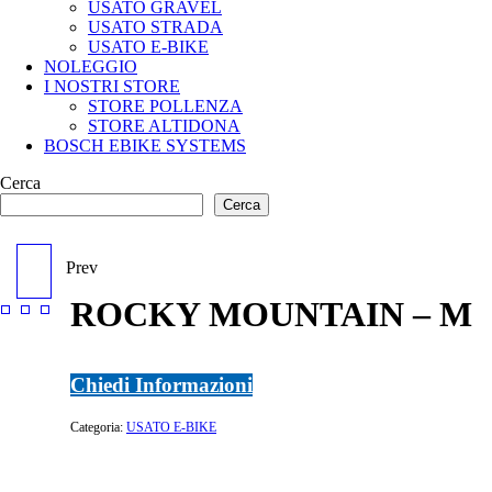
USATO GRAVEL
USATO STRADA
USATO E-BIKE
NOLEGGIO
I NOSTRI STORE
STORE POLLENZA
STORE ALTIDONA
BOSCH EBIKE SYSTEMS
Cerca
Cerca
Prev
SPECIALIZED CREO S-
ROCKY MOUNTAIN – M
WORKS - S
Chiedi Informazioni
Categoria:
USATO E-BIKE