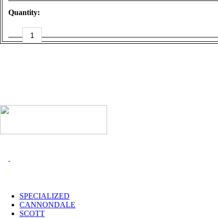
Quantity:
ROCKY
MOUNTAIN
-
M
quantità
I MARCHI
SPECIALIZED
CANNONDALE
SCOTT