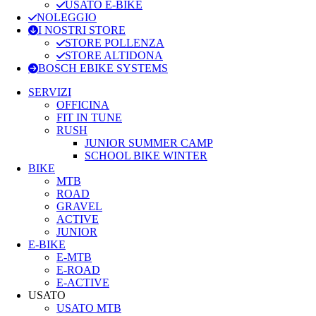
USATO E-BIKE
NOLEGGIO
I NOSTRI STORE
STORE POLLENZA
STORE ALTIDONA
BOSCH EBIKE SYSTEMS
SERVIZI
OFFICINA
FIT IN TUNE
RUSH
JUNIOR SUMMER CAMP
SCHOOL BIKE WINTER
BIKE
MTB
ROAD
GRAVEL
ACTIVE
JUNIOR
E-BIKE
E-MTB
E-ROAD
E-ACTIVE
USATO
USATO MTB