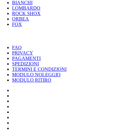
BIANCHI
LOMBARDO
ROCK SHOX
ORBEA
FOX
UTILITY
FAQ
PRIVACY
PAGAMENTI
SPEDIZIONI
TERMINI E CONDIZIONI
MODULO NOLEGGIO
MODULO RITIRO
SPECIALIZED
CANNONDALE
SCOTT
BIANCHI
LOMBARDO
ROCK SHOX
ORBEA
FOX