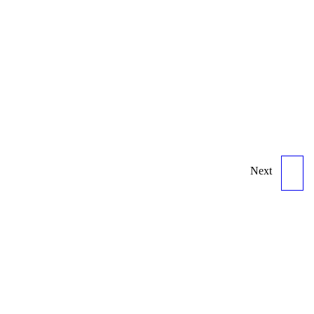
Next
ORBEA WILD - L