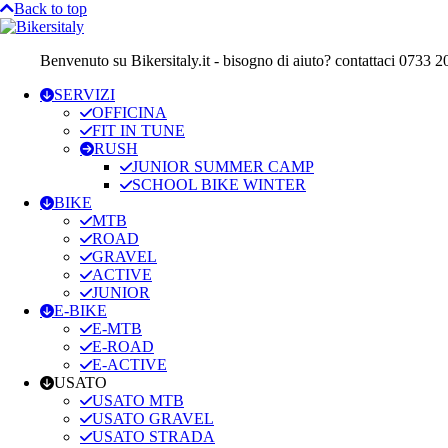
Back to top
Benvenuto su Bikersitaly.it - bisogno di aiuto? contattaci 0733 
SERVIZI
OFFICINA
FIT IN TUNE
RUSH
JUNIOR SUMMER CAMP
SCHOOL BIKE WINTER
BIKE
MTB
ROAD
GRAVEL
ACTIVE
JUNIOR
E-BIKE
E-MTB
E-ROAD
E-ACTIVE
USATO
USATO MTB
USATO GRAVEL
USATO STRADA