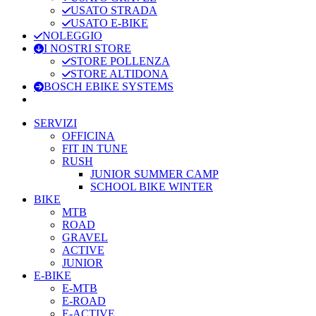
USATO STRADA
USATO E-BIKE
NOLEGGIO
I NOSTRI STORE
STORE POLLENZA
STORE ALTIDONA
BOSCH EBIKE SYSTEMS
SERVIZI
OFFICINA
FIT IN TUNE
RUSH
JUNIOR SUMMER CAMP
SCHOOL BIKE WINTER
BIKE
MTB
ROAD
GRAVEL
ACTIVE
JUNIOR
E-BIKE
E-MTB
E-ROAD
E-ACTIVE