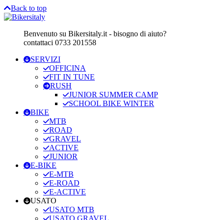
Back to top
Benvenuto su Bikersitaly.it - bisogno di aiuto?
contattaci 0733 201558
SERVIZI
OFFICINA
FIT IN TUNE
RUSH
JUNIOR SUMMER CAMP
SCHOOL BIKE WINTER
BIKE
MTB
ROAD
GRAVEL
ACTIVE
JUNIOR
E-BIKE
E-MTB
E-ROAD
E-ACTIVE
USATO
USATO MTB
USATO GRAVEL