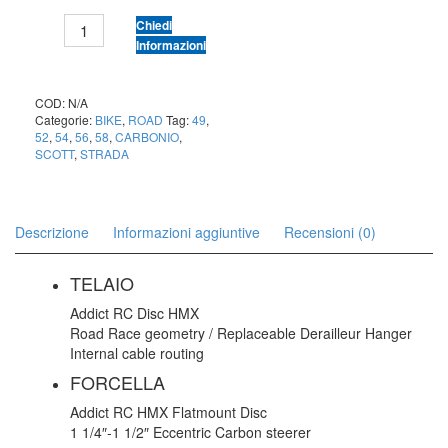
SCOTT
Chiedi
ADDICT
Informazioni
RC
40
quantità
COD:
N/A
Categorie:
BIKE
,
ROAD
Tag:
49
,
52
,
54
,
56
,
58
,
CARBONIO
,
SCOTT
,
STRADA
Descrizione
Informazioni aggiuntive
Recensioni (0)
TELAIO
Addict RC Disc HMX
Road Race geometry / Replaceable Derailleur Hanger
Internal cable routing
FORCELLA
Addict RC HMX Flatmount Disc
1 1/4″-1 1/2″ Eccentric Carbon steerer