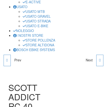
E-ACTIVE
USATO
USATO MTB
USATO GRAVEL
USATO STRADA
USATO E-BIKE
NOLEGGIO
I NOSTRI STORE
STORE POLLENZA
STORE ALTIDONA
BOSCH EBIKE SYSTEMS
Prev
Next
BIANCHI OLTRE
TELAIO S-WORKS
ULTEGRA DI2 50-34
TARMAC SL7
SCOTT
ADDICT
RC 40