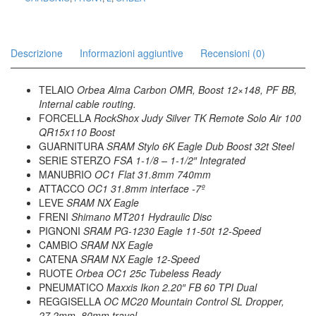
Descrizione
Informazioni aggiuntive
Recensioni (0)
TELAIO
Orbea Alma Carbon OMR, Boost 12×148, PF BB,
Internal cable routing.
FORCELLA
RockShox Judy Silver TK Remote Solo Air 100
QR15x110 Boost
GUARNITURA
SRAM Stylo 6K Eagle Dub Boost 32t Steel
SERIE STERZO
FSA 1-1/8 – 1-1/2″ Integrated
MANUBRIO
OC1 Flat 31.8mm 740mm
ATTACCO
OC1 31.8mm interface -7º
LEVE
SRAM NX Eagle
FRENI
Shimano MT201 Hydraulic Disc
PIGNONI
SRAM PG-1230 Eagle 11-50t 12-Speed
CAMBIO
SRAM NX Eagle
CATENA
SRAM NX Eagle 12-Speed
RUOTE
Orbea OC1 25c Tubeless Ready
PNEUMATICO
Maxxis Ikon 2.20″ FB 60 TPI Dual
REGGISELLA
OC MC20 Mountain Control SL Dropper,
27,2mm, 80mm travel