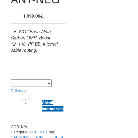
1.999,00
€
TELAIO
Orbea Alma
Carbon OMR, Boost
12×148, PF BB, Internal
cable routing.
TAGLIA
Svuota
ORBEA
Chiedi
ALMA
Informazioni
M51
ANT-
NEG
COD:
N/A
Categorie:
BIKE
,
MTB
Tag:
quantità
CARBONIO
,
FRONT
,
L
,
ORBEA