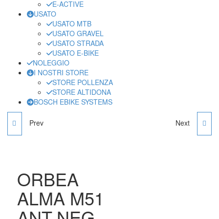
E-ACTIVE
USATO
USATO MTB
USATO GRAVEL
USATO STRADA
USATO E-BIKE
NOLEGGIO
I NOSTRI STORE
STORE POLLENZA
STORE ALTIDONA
BOSCH EBIKE SYSTEMS
Prev
Next
BIANCHI
ORBEA TERRA H30 1X
SPECIALISSIMA BLACK
COOPER
FRAME KIT
ORBEA
ALMA M51
ANT-NEG